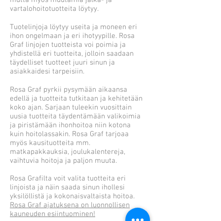
mutta myös muutamia jalka- ja
vartalohoitotuotteita löytyy.
Tuotelinjoja löytyy useita ja moneen eri
ihon ongelmaan ja eri ihotyypille. Rosa
Graf linjojen tuotteista voi poimia ja
yhdistellä eri tuotteita, jolloin saadaan
täydelliset tuotteet juuri sinun ja
asiakkaidesi tarpeisiin.
Rosa Graf pyrkii pysymään aikaansa
edellä ja tuotteita tutkitaan ja kehitetään
koko ajan. Sarjaan tuleekin vuosittain
uusia tuotteita täydentämään valikoimia
ja piristämään ihonhoitoa niin kotona
kuin hoitolassakin. Rosa Graf tarjoaa
myös kausituotteita mm.
matkapakkauksia, joulukalentereja,
vaihtuvia hoitoja ja paljon muuta.
Rosa Grafilta voit valita tuotteita eri
linjoista ja näin saada sinun ihollesi
yksilöllistä ja kokonaisvaltaista hoitoa.
Rosa Graf ajatuksena on luonnollisen
kauneuden esiintuominen!