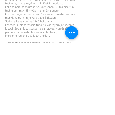
Alussa pienessä laboratoriossa tehtiin vain muutamia
tuotteita, mutta myöhemmin tästä muodostui
kokonainen ihonhoitosarja. Ja vuonna 1928 aloitettiin
tuotteiden myynti myös muille lähiseudun
kosmetologeille. Tästä noin 12 vuoden päästä tuotteita
markkinointiinkin jo kaikkialle Saksaan.
Sodan aikana vuonna 1943 hoitola ja
kosmetiikkalaboratorio tuhoutuivat täysin ja tuotanto
loppui. Sodan loputtua sarja sai jatkoa, kun Grafin
pariskunta perusti Hannoveriin hoitolan,
ihonhoitokoulun sekä laboratorion.
Ajan saatossa ja iän myötä vuonna 1971 Rosa Graf
laboratorio myytiin ensin nykyiselle valmistajalle
Heitland&Petre International GmbH:lle ja pian tämän
jälkeen myös hoitola sekä koulu myytiin samalle
kaksikolle yrityksen takana Laszlo Petrelle ja Volker
Heitlandille. Vuodesta 1971 lähtien Heitland&Petre
International GmbH on toimittanut Rosa Graf -tuotteita
ympäri maailmaa yhteistyökumppaniensa kanssa.
Vuosien varrella he ovat saavuttaneet merkittäviä
virstanpylväitä uraa uurtavien tuotteiden
kehittämisessä.
He olivat mm. ensimmäisiä maailmassa, jotka
raportoivat liukoisesta kollageenista
ihonhoitotuotteissa ja kehittivät Collastin® -valmisteen,
he olivat toisia maailmassa Repair Complexin
kehittämisessä ja ensimmäisiä valmistajia, joka otti
käyttöön liposomit UV-suodattimet tuotteessamme
SUNTIME®.
Heitland & Petren päämäärä on vuosia ollut tuottaa